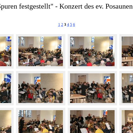
puren festgestellt" - Konzert des ev. Posaunen
1
2
3
4
5
6